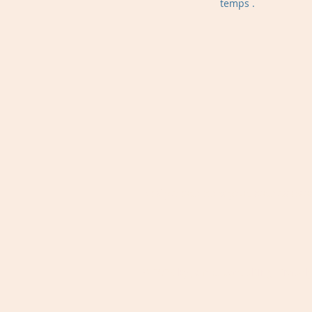
temps .
Et il y a tous ces pays ou nous aimero
© 2023 by James Consulting. Proudl