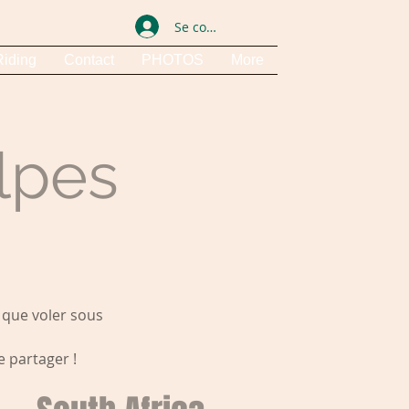
Se connecter
iding
Contact
PHOTOS
More
lpes
e que voler sous
e partager !