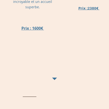
incroyable et un accueil
superbe.
Prix :2380€
Prix : 1600€
ns vous emmener prochainement : Costa Rica, Chili, Pérou, Brésil, Maroc, 
y created with
Wix.com