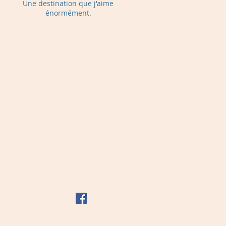
Une destination que j'aime
énormément.
Inde ... partout la ou on peut voler !